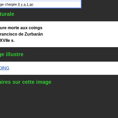
ge chargée
Il y a 1 an
turale
ure morte aux coings
rancisco de Zurbarán
XVIIe s.
e illustre
OING
res sur cette image