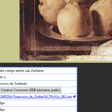
tre coings peints par Zurbaran
Ie s.
ncisco de Zurbarán
Creative Commons
CC0
(domaine public)
IMEDIA:Francisco_de_Zurbar%C3%A1n_061.jpg
6px
6px