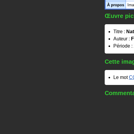
À propos
Ima
Œuvre pic
Titre :
Nat
Auteur :
F
Période :
Cette imag
Le mot
C
Commentai