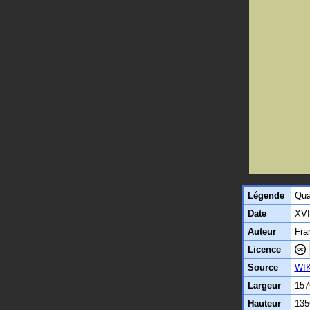
Légende
Qua
Date
XVI
Auteur
Fra
Licence
Source
WIK
Largeur
157
Hauteur
135