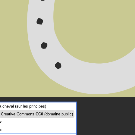
à cheval (sur les principes)
Creative Commons
CC0
(domaine public)
x
x