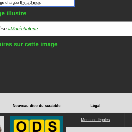
ge chargée
Il y a 3 mois
e illustre
ièse
#Maréchalerie
res sur cette image
Nouveau dico du scrabble
Légal
Mentions légales