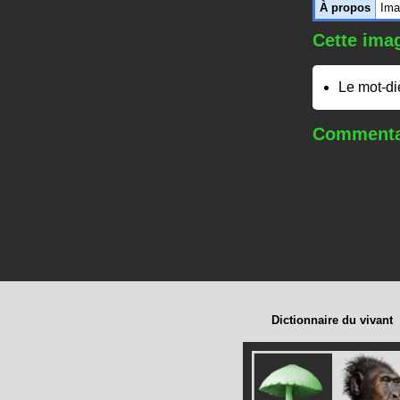
À propos
Ima
Cette imag
Le mot-d
Commentai
Dictionnaire du vivant