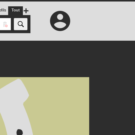
+
fils
Tout