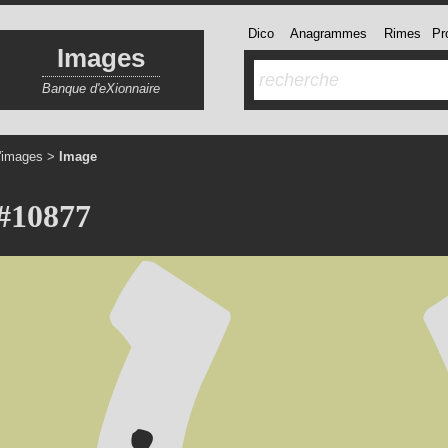
Dico
Anagrammes
Rimes
Pro
Images
Banque d'eXionnaire
'images
>
Image
#10877