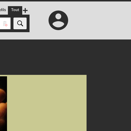
+
fils
Tout