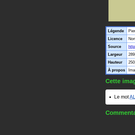
Légende
Pier
Licence
Non
Source
htt
Largeur
289
Hauteur
250
À propos
Ima
Cette imag
Le mot
A
Commentai