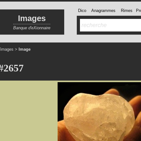
Dico
Anagrammes
Rimes
Pro
Images
Banque d'eXionnaire
'images
>
Image
#2657