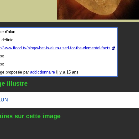
re d'alun
 définie
p://www.ifood.tv/blog/what-is-alum-used-for-the-elemental-facts
px
px
ge proposée par
addictionnaire
Il y a 15 ans
e illustre
LUN
res sur cette image