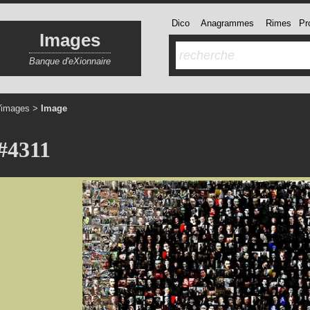
Dico
Anagrammes
Rimes
Pro
Images
Banque d'eXionnaire
'images
>
Image
#4311