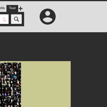
+
fils
Tout