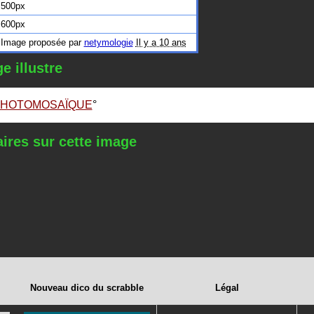
500px
600px
Image proposée par
netymologie
Il y a 10 ans
e illustre
HOTOMOSAÏQUE
res sur cette image
Nouveau dico du scrabble
Légal