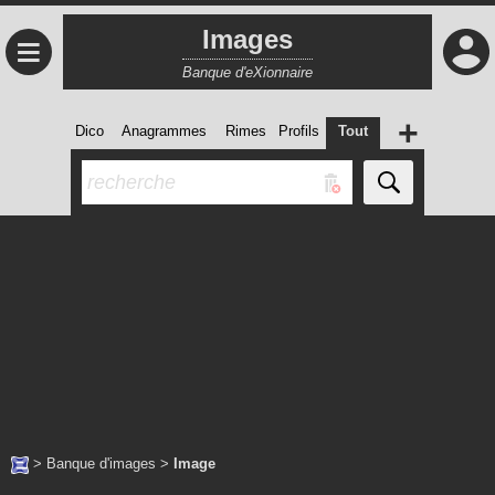
Images
≡
Banque d'eXionnaire
+
Dico
Anagrammes
Rimes
Profils
Tout
>
Banque d'images
>
Image