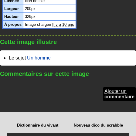
Licence
Non définie
Largeur
200px
Hauteur
329px
À propos
Image chargée
Il y a 10 ans
Cette image illustre
Le sujet
Un homme
Commentaires sur cette image
Ajouter un
commentaire
Dictionnaire du vivant
Nouveau dico du scrabble