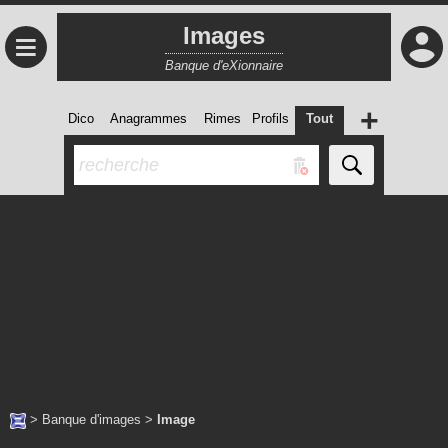
Images
≡
Banque d'eXionnaire
+
Dico
Anagrammes
Rimes
Profils
Tout
>
Banque d'images
>
Image