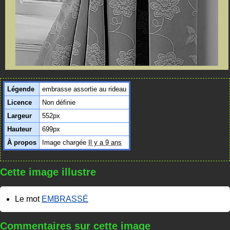
Légende
embrasse assortie au rideau
Licence
Non définie
Largeur
552px
Hauteur
699px
À propos
Image chargée
Il y a 9 ans
Cette image illustre
Le mot
EMBRASSÉ
Commentaires sur cette image