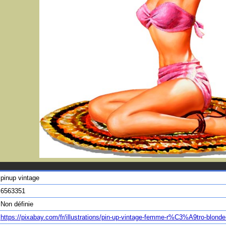
pinup vintage
6563351
Non définie
https://pixabay.com/fr/illustrations/pin-up-vintage-femme-r%C3%A9tro-blond