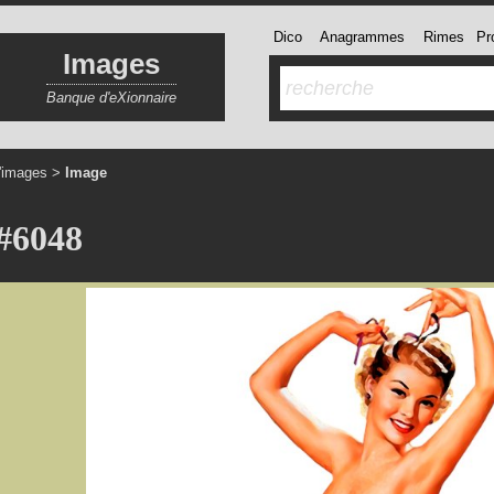
Dico
Anagrammes
Rimes
Pro
Images
Banque d'eXionnaire
'images
>
Image
#6048