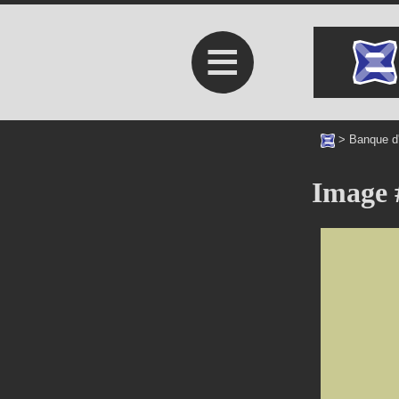
≡
>
Banque d
Image 