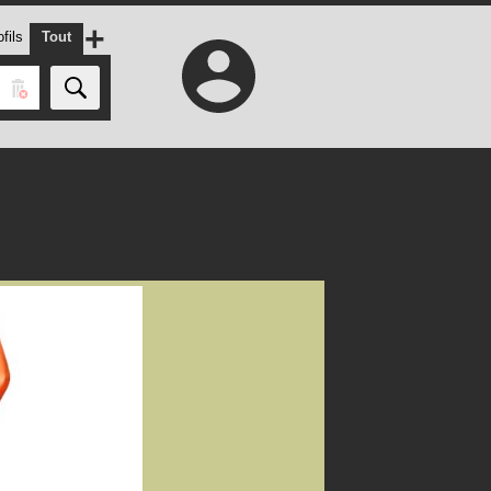
+
fils
Tout