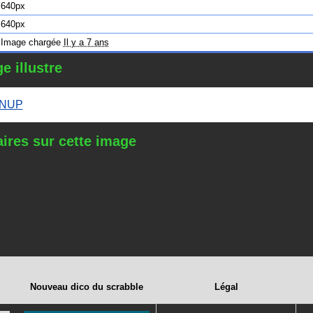
640px
640px
Image chargée
Il y a 7 ans
e illustre
INUP
res sur cette image
Nouveau dico du scrabble
Légal