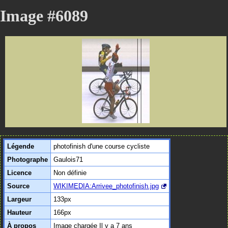
Image #6089
Légende
photofinish d'une course cycliste
Photographe
Gaulois71
Licence
Non définie
Source
WIKIMEDIA:Arrivee_photofinish.jpg
Largeur
133px
Hauteur
166px
À propos
Image chargée
Il y a 7 ans