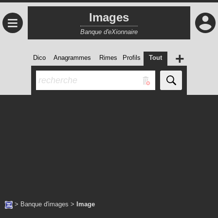
Images
≡
Banque d'eXionnaire
+
Dico
Anagrammes
Rimes
Profils
Tout
>
Banque d'images
>
Image