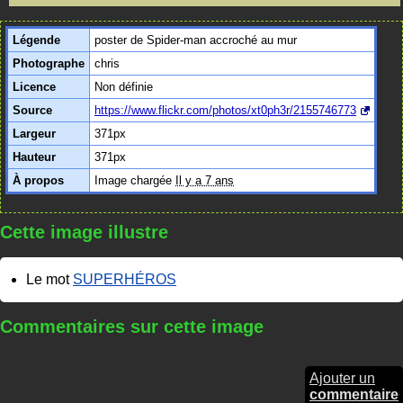
Légende
poster de Spider-man accroché au mur
Photographe
chris
Licence
Non définie
Source
https://www.flickr.com/photos/xt0ph3r/2155746773
Largeur
371px
Hauteur
371px
À propos
Image chargée
Il y a 7 ans
Cette image illustre
Le mot
SUPERHÉROS
Commentaires sur cette image
Ajouter un
commentaire