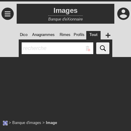
Images
≡
Banque d'eXionnaire
+
Dico
Anagrammes
Rimes
Profils
Tout
>
Banque d'images
>
Image