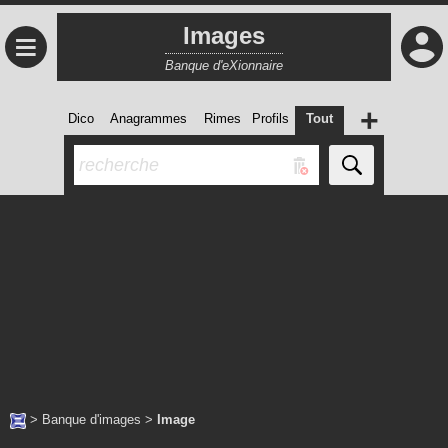
Images
≡
Banque d'eXionnaire
+
Dico
Anagrammes
Rimes
Profils
Tout
>
Banque d'images
>
Image