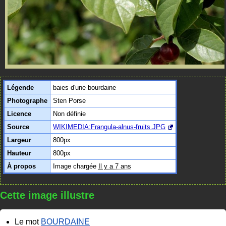
Légende
baies d'une bourdaine
Photographe
Sten Porse
Licence
Non définie
Source
WIKIMEDIA:Frangula-alnus-fruits.JPG
Largeur
800px
Hauteur
800px
À propos
Image chargée
Il y a 7 ans
Cette image illustre
Le mot
BOURDAINE