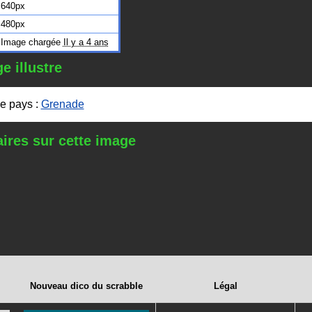
640px
480px
Image chargée
Il y a 4 ans
e illustre
e pays :
Grenade
res sur cette image
Nouveau dico du scrabble
Légal