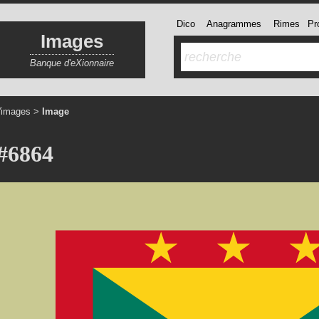
Dico
Anagrammes
Rimes
Pro
Images
Banque d'eXionnaire
'images
>
Image
#6864