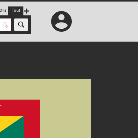
+
fils
Tout