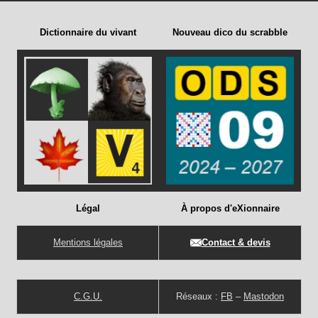
Dictionnaire du vivant
Nouveau dico du scrabble
Légal
À propos d'eXionnaire
Mentions légales
Contact & devis
C.G.U.
Réseaux :
FB
–
Mastodon