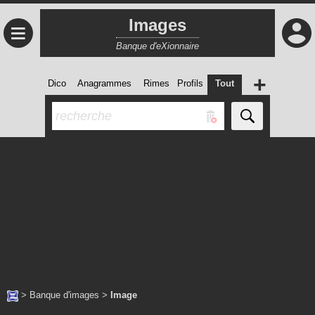
Images
≡
Banque d'eXionnaire
+
Dico
Anagrammes
Rimes
Profils
Tout
>
Banque d'images
>
Image