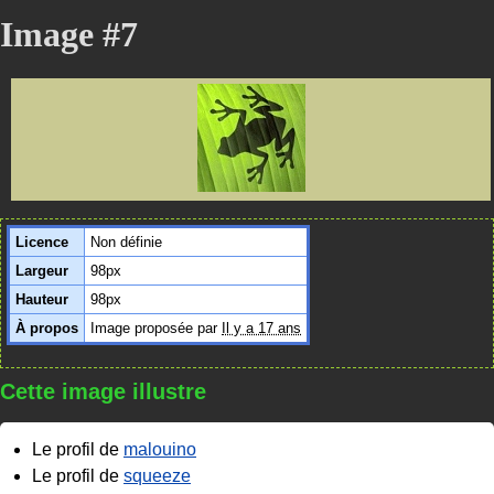
Image #7
Licence
Non définie
Largeur
98px
Hauteur
98px
À propos
Image proposée par
Il y a 17 ans
Cette image illustre
Le profil de
malouino
Le profil de
squeeze