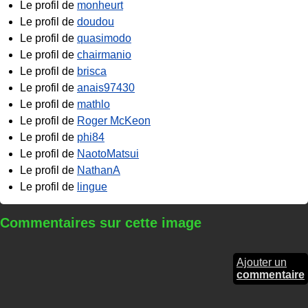
Le profil de
monheurt
Le profil de
doudou
Le profil de
quasimodo
Le profil de
chairmanio
Le profil de
brisca
Le profil de
anais97430
Le profil de
mathlo
Le profil de
Roger McKeon
Le profil de
phi84
Le profil de
NaotoMatsui
Le profil de
NathanA
Le profil de
lingue
Commentaires sur cette image
Ajouter un
commentaire