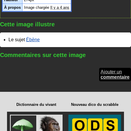
À propos
Image chargée
Il y a 4 ans
Cette image illustre
Le sujet
Ébène
Commentaires sur cette image
Ajouter un
commentaire
Dictionnaire du vivant
Nouveau dico du scrabble