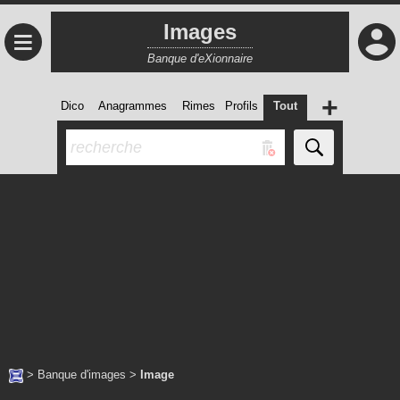
Images
≡
Banque d'eXionnaire
+
Dico
Anagrammes
Rimes
Profils
Tout
>
Banque d'images
>
Image