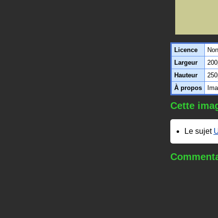
Licence
Non
Largeur
200
Hauteur
250
À propos
Ima
Cette imag
Le sujet
U
Commentai