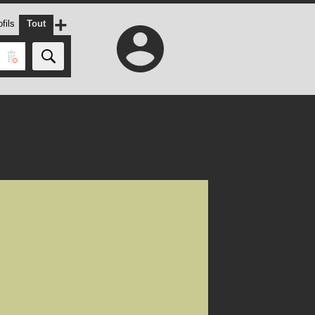
+
fils
Tout