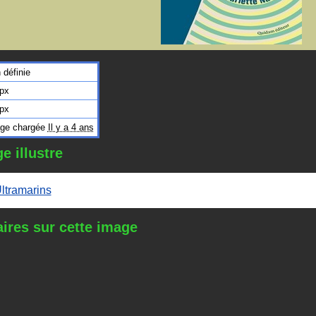
 définie
px
px
ge chargée
Il y a 4 ans
e illustre
ltramarins
res sur cette image