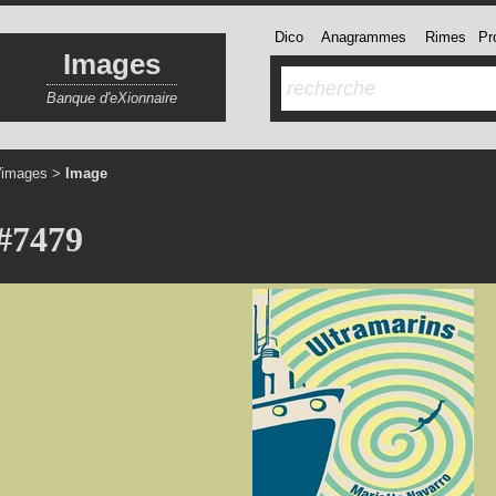
Dico
Anagrammes
Rimes
Pro
Images
Banque d'eXionnaire
'images
>
Image
#7479