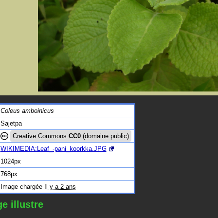
Coleus amboinicus
Sajetpa
Creative Commons
CC0
(domaine public)
WIKIMEDIA:Leaf_-pani_koorkka.JPG
1024px
768px
Image chargée
Il y a 2 ans
e illustre