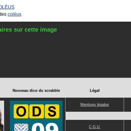
OLÉUS
 des
coléus
res sur cette image
Nouveau dico du scrabble
Légal
Mentions légales
C.G.U.