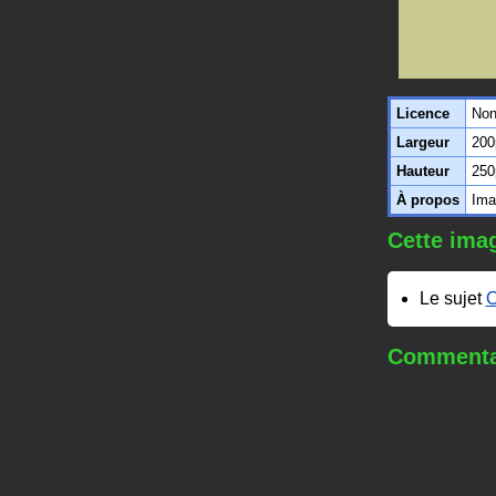
Licence
Non
Largeur
200
Hauteur
250
À propos
Ima
Cette imag
Le sujet
O
Commentai