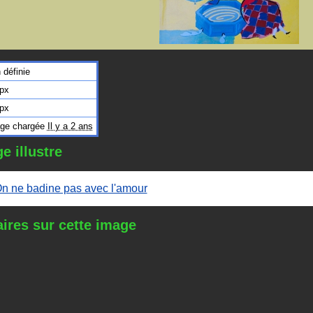
 définie
px
px
ge chargée
Il y a 2 ans
e illustre
n ne badine pas avec l'amour
res sur cette image