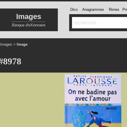
Dico
Anagrammes
Rimes
Pro
Images
Banque d'eXionnaire
'images
>
Image
#8978