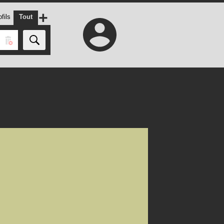
+
fils
Tout