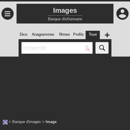
Images
≡
Banque d'eXionnaire
+
Dico
Anagrammes
Rimes
Profils
Tout
>
Banque d'images
>
Image