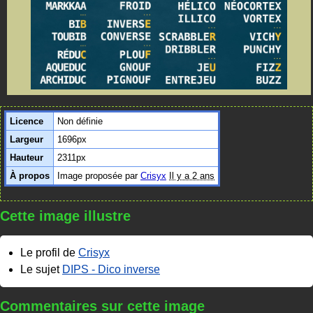
Licence
Non définie
Largeur
1696px
Hauteur
2311px
À propos
Image proposée par
Crisyx
Il y a 2 ans
Cette image illustre
Le profil de
Crisyx
Le sujet
DIPS - Dico inverse
Commentaires sur cette image