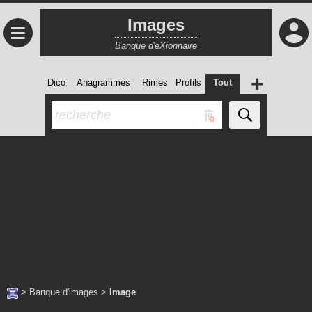
Images
≡
Banque d'eXionnaire
+
Dico
Anagrammes
Rimes
Profils
Tout
>
Banque d'images
>
Image