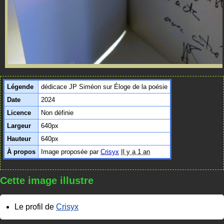
Légende
dédicace JP Siméon sur Éloge de la poésie
Date
2024
Licence
Non définie
Largeur
640px
Hauteur
640px
À propos
Image proposée par
Crisyx
Il y a 1 an
Cette image illustre
Le profil de
Crisyx