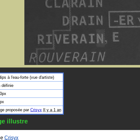
ips à l'eau-forte (vue d'artiste)
 définie
0px
px
ge proposée par
Crisyx
Il y a 1 an
e illustre
de
Crisyx