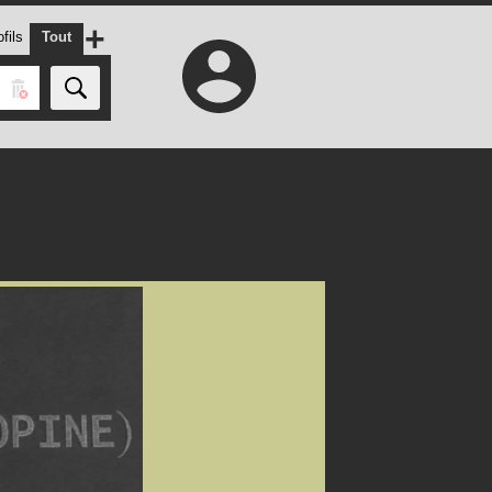
+
fils
Tout