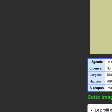
Légende
Le d
Licence
Non
Largeur
100
Hauteur
789
À propos
Ima
Cette imag
Le profil 