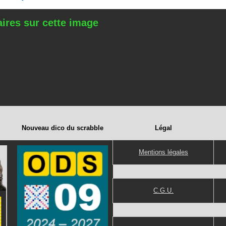
res sur cette image
Nouveau dico du scrabble
Légal
Mentions légales
C.G.U.