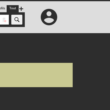
+
fils
Tout