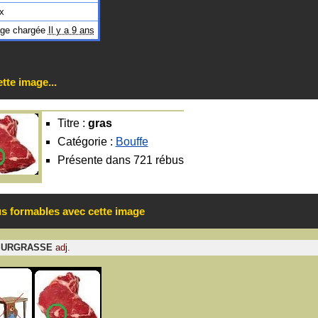
x
ge chargée
Il y a 9 ans
tte image...
Titre :
gras
Catégorie :
Bouffe
Présente dans 721 rébus
us formables avec cette image
SURGRASSE
adj.