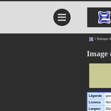
≡
>
Banque d
Image 
Légende
gra
Licence
Non
Largeur
92p