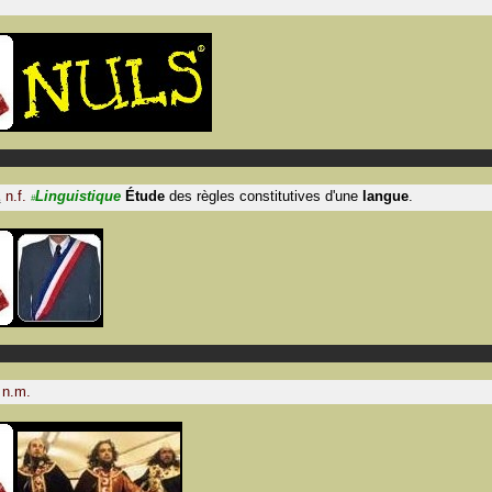
E
n.f.
Linguistique
Étude
des règles constitutives d'une
langue
.
#
n.m.