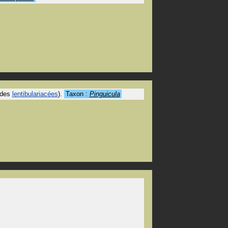
 des
lentibulariacées
).
Taxon :
Pinguicula