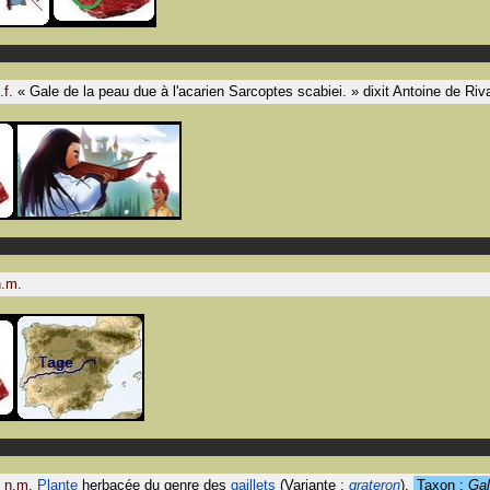
.f.
«
Gale de la peau due à l'acarien Sarcoptes scabiei.
»
dixit
Antoine de Riva
.m.
n.m.
Plante
herbacée du genre des
gaillets
(Variante :
grateron
)
.
Taxon :
Gal