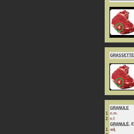
GRASSETTE
GRANULE
n.m.
n.f.
GRANULÉ
,
E
adj.