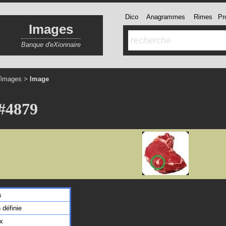
Dico
Anagrammes
Rimes
Pro
Images
Banque d'eXionnaire
'images
>
Image
#4879
s
 définie
x