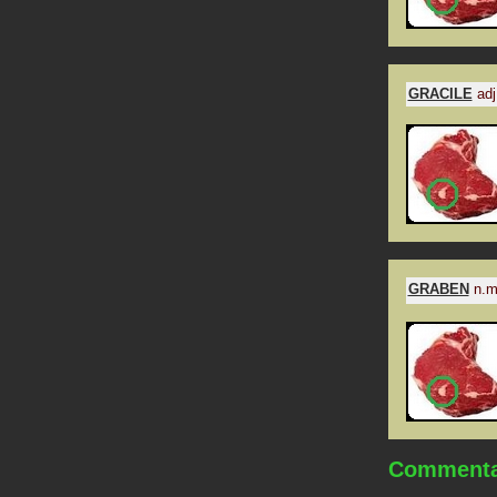
GRACILE
adj
GRABEN
n.m
Commentai