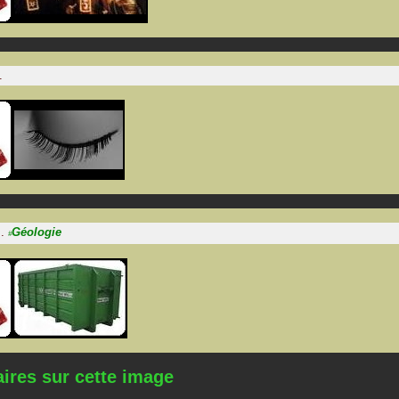
.
.
Géologie
#
res sur cette image