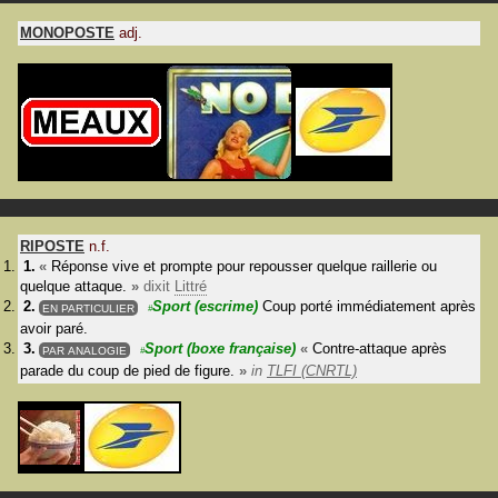
MONOPOSTE
adj.
RIPOSTE
n.f.
«
Réponse vive et prompte pour repousser quelque raillerie ou
quelque attaque.
»
dixit
Littré
Sport
(escrime)
Coup porté immédiatement après
EN PARTICULIER
#
avoir paré.
Sport
(boxe française)
«
Contre-attaque après
PAR ANALOGIE
#
parade du coup de pied de figure.
»
in
TLFI (CNRTL)