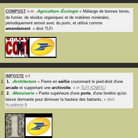
COMPOST
n.m.
Agriculture
Écologie
«
Mélange de bonnes terres,
#
#
de fumier, de résidus organiques et de matières minérales,
périodiquement arrosé avec du purin, et utilisé comme
amendement
.
»
dixit
TLFi
IMPOSTE
n.f.
Architecture
«
Pierre en
saillie
couronnant le pied-droit d'une
#
arcade
et supportant une
archivolte
.
»
in
TLFI (CNRTL)
Menuiserie
«
Partie supérieure d'une
porte
, d'une fenêtre qu'on
#
laisse dormante pour diminuer la hauteur des battants.
»
dixit
Académie 8