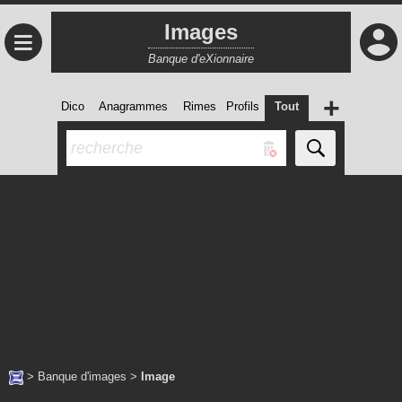
Images
≡
Banque d'eXionnaire
+
Dico
Anagrammes
Rimes
Profils
Tout
>
Banque d'images
>
Image