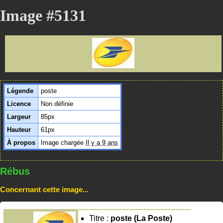
Image #5131
Légende
poste
Licence
Non définie
Largeur
85px
Hauteur
61px
À propos
Image chargée
Il y a 9 ans
Rébus
Concernant cette image...
Titre :
poste (La Poste)