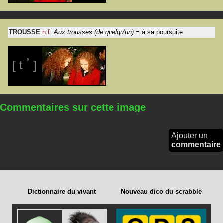
TROUSSE
n.f.
Aux trousses (de quelqu'un)
= à sa poursuite
’
[ t
]
Commentaires sur cette image
Ajouter un
commentaire
Dictionnaire du vivant
Nouveau dico du scrabble