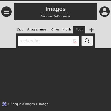
Images
≡
Banque d'eXionnaire
+
Dico
Anagrammes
Rimes
Profils
Tout
>
Banque d'images
>
Image