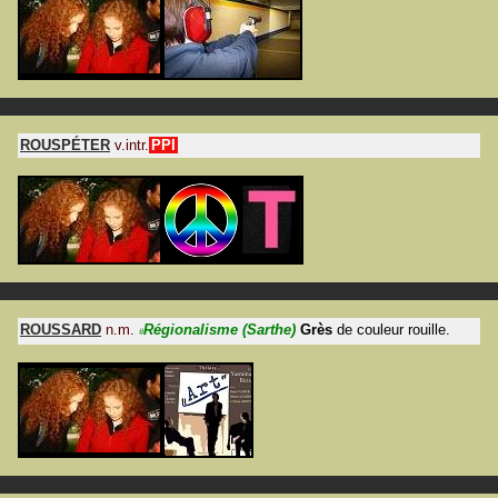
ROUSPÉTER
v.intr.
PPI
ROUSSARD
n.m.
Régionalisme
(Sarthe)
Grès
de couleur rouille.
#