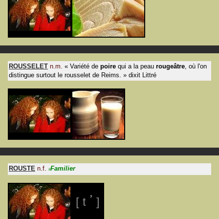
ROUSSELET
n.m.
«
Variété de
poire
qui a la peau
rougeâtre
, où l'on
distingue surtout le rousselet de Reims.
»
dixit
Littré
ROUSTE
n.f.
Familier
#
’
[ t
]