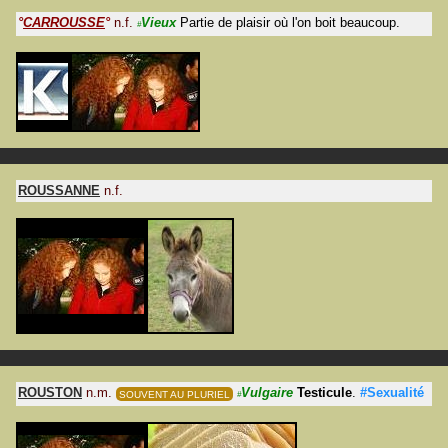
°
CARROUSSE
°
n.f.
Vieux
Partie de plaisir où l'on boit beaucoup.
#
ROUSSANNE
n.f.
ROUSTON
n.m.
Vulgaire
Testicule
.
#Sexualité
SOUVENT AU PLURIEL
#