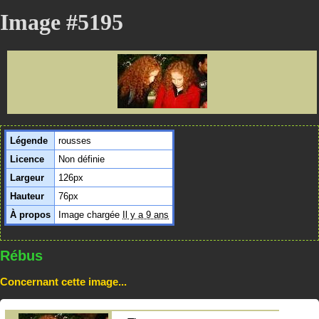
Image #5195
Légende
rousses
Licence
Non définie
Largeur
126px
Hauteur
76px
À propos
Image chargée
Il y a 9 ans
Rébus
Concernant cette image...